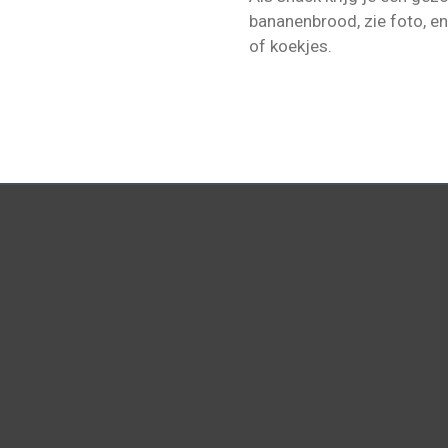
bananenbrood, zie foto, e
of koekjes.