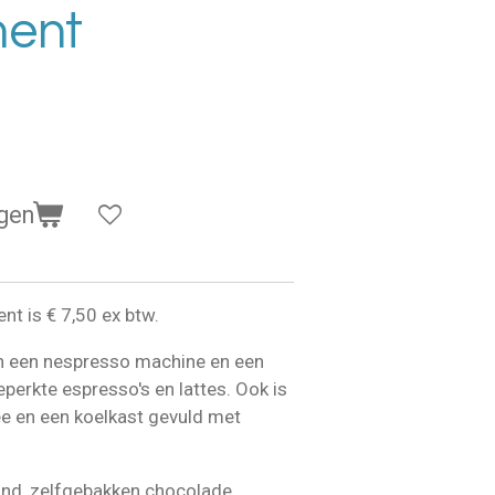
ment
gen
nt is € 7,50 ex btw.
an een nespresso machine en een
erkte espresso's en lattes. Ook is
ee en een koelkast gevuld met
zond, zelfgebakken chocolade