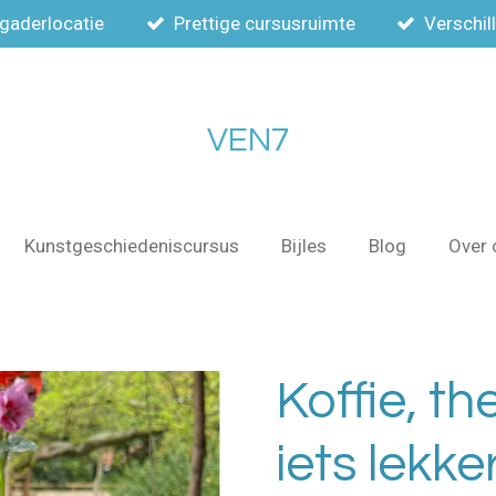
rgaderlocatie
Prettige cursusruimte
Verschil
VEN7
Kunstgeschiedeniscursus
Bijles
Blog
Over 
Koffie, th
iets lekke