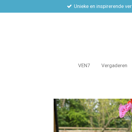
Unieke en inspirerende ve
Ga
direct
naar
de
hoofdinhoud
VEN7
Vergaderen