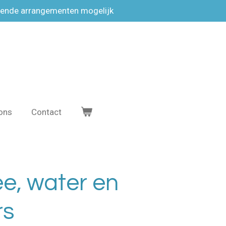
lende arrangementen mogelijk
ons
Contact
ee, water en
rs