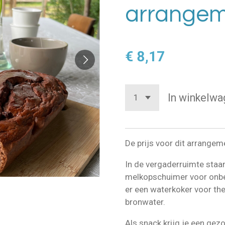
arrange
€ 8,17
In winkelwa
De prijs voor dit arrangeme
In de vergaderruimte sta
melkopschuimer voor onbep
er een waterkoker voor th
bronwater.
Als snack krijg je een ge