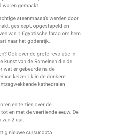
ijd waren gemaakt.
sachtige steenmassa's werden door
hakt, gesleept, opgestapeld en
even van 1 Egyptische farao om hem
art naar het godenrijk.
en? Ook over de grote revolutie in
de kunst van de Romeinen die de
r wat er gebeurde na de
inse keizerrijk in de donkere
ontzagwekkende kathedralen
 horen en te zien over de
 tot en met de veertiende eeuw. De
 van 2 uur.
atig nieuwe cursusdata